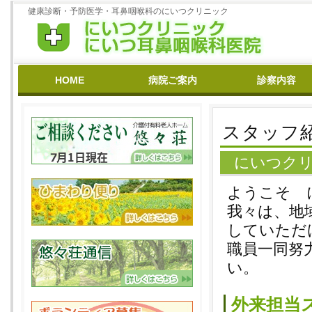
健康診断・予防医学・耳鼻咽喉科のにいつクリニック
HOME
病院ご案内
診察内容
基本理念
病院沿革
医師紹介
スタッフ紹介
クリニック
ひまわり
悠々荘
在宅医療
花粉症
リハビリ
補聴器相談
禁煙外来
耳鳴り・いびき
めまい
難聴
予防接種
よくある質問
スタッフ
にいつク
ようこそ 
我々は、地
していただ
職員一同努
い。
外来担当