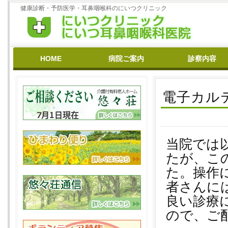
健康診断・予防医学・耳鼻咽喉科のにいつクリニック
HOME
病院ご案内
診察内容
基本理念
病院沿革
医師紹介
スタッフ紹介
クリニック
ひまわり
悠々荘
在宅医療
花粉症
リハビリ
補聴器相談
禁煙外来
耳鳴り・いびき
めまい
難聴
予防接種
よくある質問
電子カル
当院では
たが、こ
た。操作
者さんに
良い診療
ので、ご