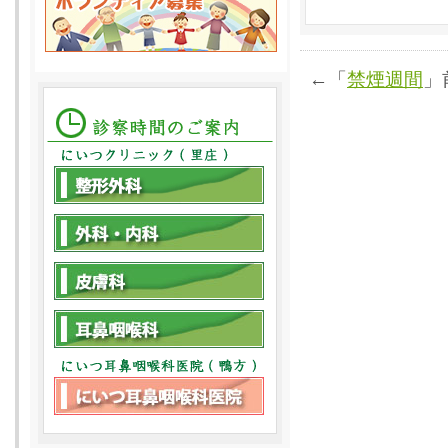
←「
禁煙週間
」