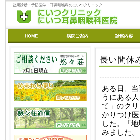
健康診断・予防医学・耳鼻咽喉科のにいつクリニック
HOME
病院ご案内
診察内容
基本理念
病院沿革
医師紹介
スタッフ紹介
クリニック
ひまわり
悠々荘
在宅医療
花粉症
リハビリ
補聴器相談
禁煙外来
耳鳴り・いびき
めまい
難聴
予防接種
よくある質問
長い間休
ある日、当
うにある人
て」のクリ
かりつけ医
した。「地
みました。